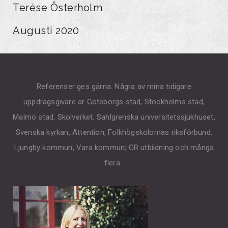
Terése Österholm
Augusti 2020
Referenser ges gärna. Några av mina tidigare
uppdragsgivare är Göteborgs stad, Stockholms stad,
Malmö stad, Skolverket, Sahlgrenska universitetssjukhuset,
Svenska kyrkan, Attention, Folkhögskolornas riksförbund,
Ljungby kommun, Vara kommun; GR utbildning och många
flera.