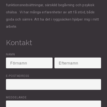
funktionsnedsättningar, särskild begåvning och psykisk
ohälsa. Vi har många erfarenheter av att få stöd, både
goda och sämre. Att ha det i ryggsäcken hjälper mig i mitt
arbete.
Kontakt
NAMN
E-POSTADRESS
MEDDELANDE