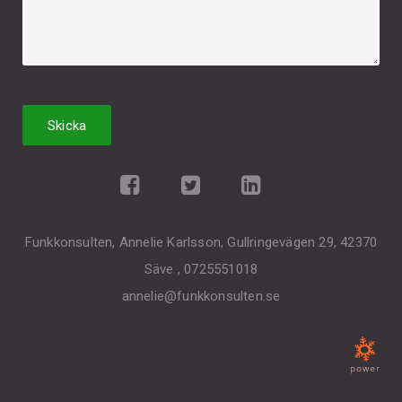
Funkkonsulten, Annelie Karlsson, Gullringevägen 29, 42370
Säve , 0725551018
annelie@funkkonsulten.se