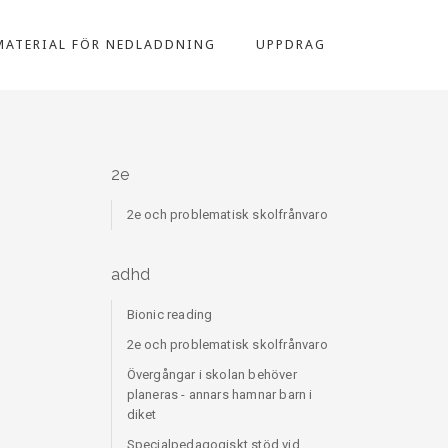
MATERIAL FÖR NEDLADDNING
UPPDRAG
2e
2e och problematisk skolfrånvaro
adhd
Bionic reading
2e och problematisk skolfrånvaro
Övergångar i skolan behöver
planeras - annars hamnar barn i
diket
Specialpedagogiskt stöd vid