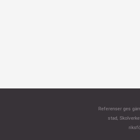
Referenser ges gär
stad, Skolverke
riks