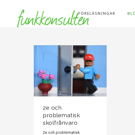
FÖRELÄSNINGAR
BL
2e och
problematisk
skolfrånvaro
2e och problematisk