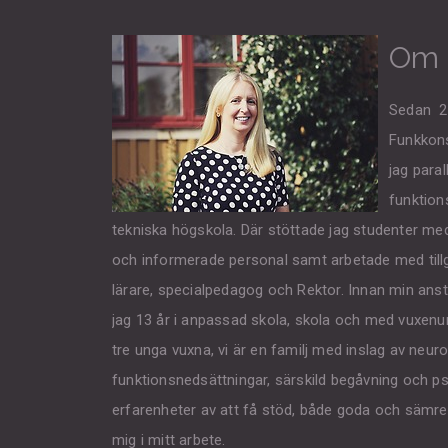
Om 
Sedan 20
Funkkons
jag para
funktion
tekniska högskola. Där stöttade jag studenter med
och informerade personal samt arbetade med tillgä
lärare, specialpedagog och Rektor. Innan min ans
jag 13 år i anpassad skola, skola och med vuxenu
tre unga vuxna, vi är en familj med inslag av neur
funktionsnedsättningar, särskild begåvning och p
erfarenheter av att få stöd, både goda och sämre.
mig i mitt arbete.