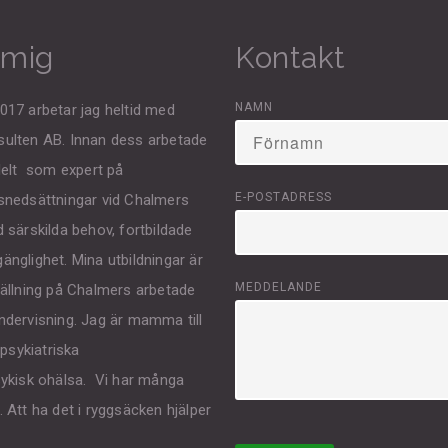
mig
Kontakt
NAMN
17 arbetar jag heltid med
ulten AB. Innan dess arbetade
llelt som expert på
E-POSTADRESS
snedsättningar vid Chalmers
 särskilda behov, fortbildade
nglighet. Mina utbildningar är
MEDDELANDE
tällning på Chalmers arbetade
ndervisning. Jag är mamma till
opsykiatriska
sykisk ohälsa. Vi har många
 Att ha det i ryggsäcken hjälper