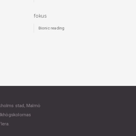
fokus
Bionic reading
ckholms stad, Malmö
Folkhögskolornas
lera.