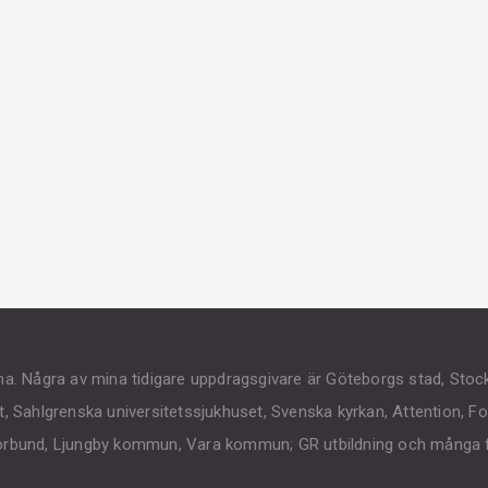
na. Några av mina tidigare uppdragsgivare är Göteborgs stad, Sto
t, Sahlgrenska universitetssjukhuset, Svenska kyrkan, Attention, 
förbund, Ljungby kommun, Vara kommun; GR utbildning och många f