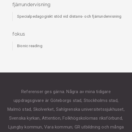
fjärrundervisning
Specialpedagogiskt stöd vid distans- och fjärrundervisning
fokus
Bionic reading
Referenser ges gärna. Några av mina tidigare
uppdragsgivare är Göteborgs stad, Stockholms stad,
Malmö stad, Skolverket, Sahlgrenska universitetssjukhuset,
Svenska kyrkan, Attention, Folkhögskolornas riksförbund,
Ljungby kommun, Vara kommun; GR utbildning och många