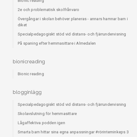
Bionic reading
2e och problematisk skolfrånvaro
Övergångar i skolan behöver planeras - annars hamnar barn i
diket
Specialpedagogiskt stöd vid distans- och fjärrundervisning
På spaning efter hemmasittare i Almedalen
bionicreading
Bionic reading
blogginlägg
Specialpedagogiskt stöd vid distans- och fjärrundervisning
Skolavslutning för hemmasittare
Lågaffektiva podden igen
Smarta barn hittar sina egna anpassningar #rörinteminkeps 3