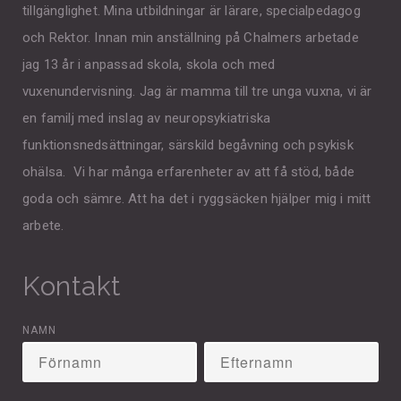
tillgänglighet. Mina utbildningar är lärare, specialpedagog
och Rektor. Innan min anställning på Chalmers arbetade
jag 13 år i anpassad skola, skola och med
vuxenundervisning. Jag är mamma till tre unga vuxna, vi är
en familj med inslag av neuropsykiatriska
funktionsnedsättningar, särskild begåvning och psykisk
ohälsa. Vi har många erfarenheter av att få stöd, både
goda och sämre. Att ha det i ryggsäcken hjälper mig i mitt
arbete.
Kontakt
NAMN