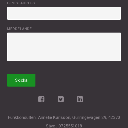
E-POSTADRESS
MEDDELANDE
Funkkonsulten, Annelie Karlsson, Gullringevägen 29, 42370
Säve , 0725551018