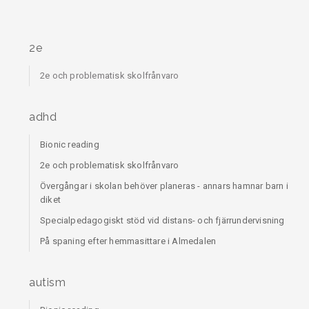
2e
2e och problematisk skolfrånvaro
adhd
Bionic reading
2e och problematisk skolfrånvaro
Övergångar i skolan behöver planeras - annars hamnar barn i
diket
Specialpedagogiskt stöd vid distans- och fjärrundervisning
På spaning efter hemmasittare i Almedalen
autism